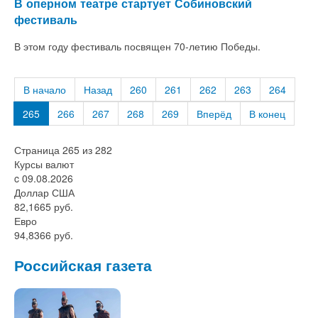
В оперном театре стартует Собиновский
фестиваль
В этом году фестиваль посвящен 70-летию Победы.
В начало
Назад
260
261
262
263
264
265
266
267
268
269
Вперёд
В конец
Страница 265 из 282
Курсы валют
c 09.08.2026
Доллар США
82,1665 руб.
Евро
94,8366 руб.
Российская газета