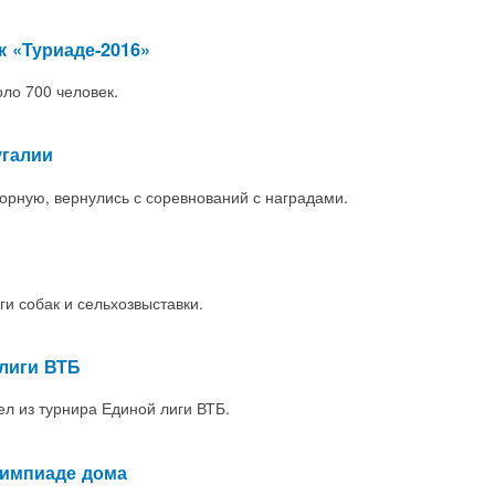
 «Туриаде-2016»
оло 700 человек.
угалии
орную, вернулись с соревнований с наградами.
и собак и сельхозвыставки.
лиги ВТБ
л из турнира Единой лиги ВТБ.
лимпиаде дома