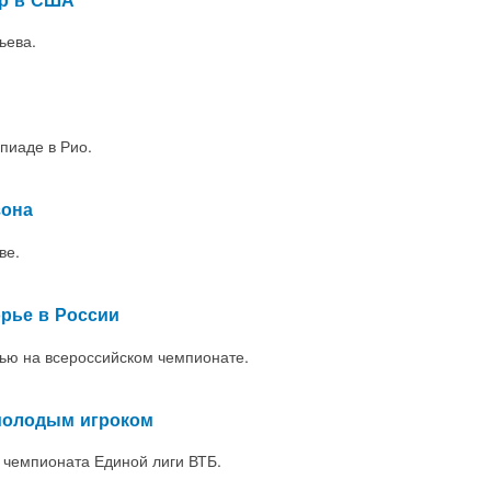
ьева.
пиаде в Рио.
зона
ве.
рье в России
ью на всероссийском чемпионате.
молодым игроком
 чемпионата Единой лиги ВТБ.