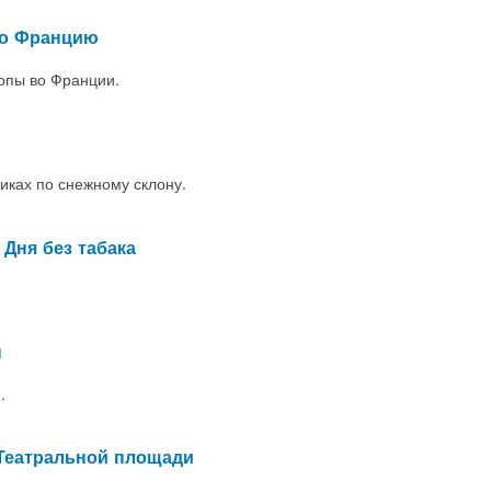
во Францию
опы во Франции.
никах по снежному склону.
Дня без табака
н
.
 Театральной площади