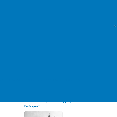
Курсы валют
c 07.08.2026
Доллар США
×
81,4077 руб.
Евро
94,0585 руб.
Российская газета
Региональное информационное
"РГ" в Кузбассе присоединилась к
акции "Из России, с любовью!"
Любовь Аксенова и Адам Нехай
сыграют в сериале "Подслушано в
Выборге"