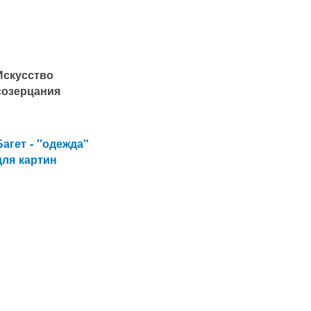
Искусство
созерцания
Багет - "одежда"
для картин