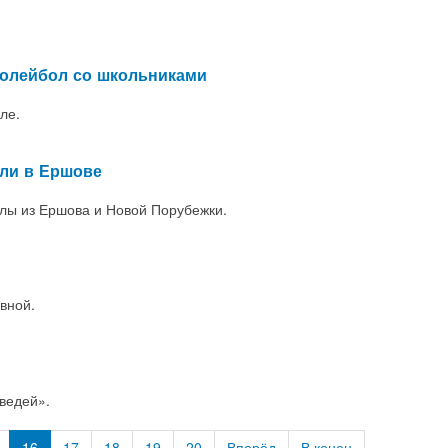
волейбол со школьниками
ле.
ли в Ершове
олы из Ершова и Новой Порубежки.
вной.
ведей».
16
17
18
19
20
Вперёд
В конец