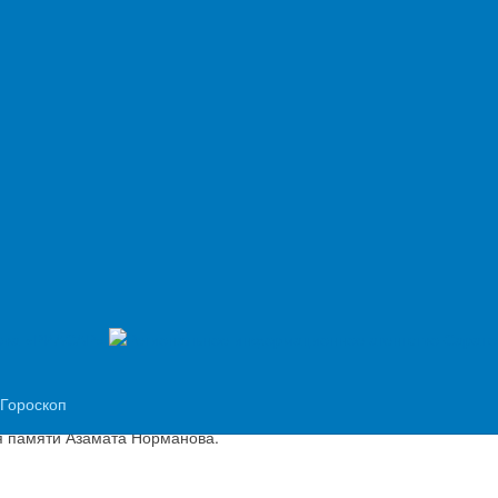
в
дующей неделе.
сенье
ню велосипедных действий.
иколайс Мазурс.
Гороскоп
я памяти Азамата Норманова.