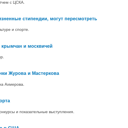
тчем с ЦСКА.
изненные стипендии, могут пересмотреть
ьтуре и спорте.
е крымчан и москвичей
р.
нки Журова и Мастеркова
на Ахмерова.
орта
конкурсы и
показательные выступления.
ир в США