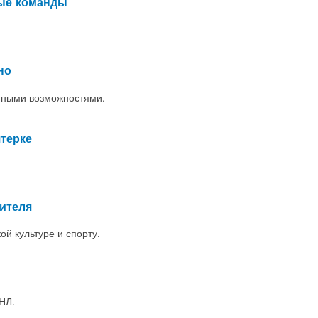
ные команды
но
енными возможностями.
терке
ителя
й культуре и спорту.
НЛ.