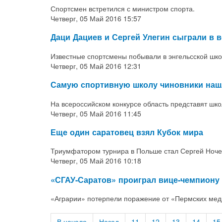
Спортсмен встретился с министром спорта.
Четверг, 05 Май 2016 15:57
Даци Дациев и Сергей Улегин сыграли в 
Известные спортсмены побывали в энгельсской шко
Четверг, 05 Май 2016 12:31
Самую спортивную школу чиновники наш
На всероссийском конкурсе область представят шк
Четверг, 05 Май 2016 11:45
Еще один саратовец взял Кубок мира
Триумфатором турнира в Польше стал Сергей Ноче
Четверг, 05 Май 2016 10:18
«СГАУ-Саратов» проиграл вице-чемпиону
«Аграрии» потерпели поражение от «Пермских мед
В начало
Назад
11
12
13
14
15