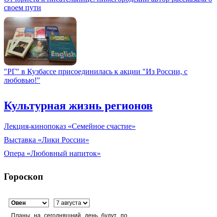
своем пути
"РГ" в Кузбассе присоединилась к акции "Из России, с
любовью!"
Культурная жизнь регионов
Лекция-кинопоказ «Семейное счастие»
Выставка «Лики России»
Опера «Любовный напиток»
Гороскоп
Планы на сегодняшний день будут по