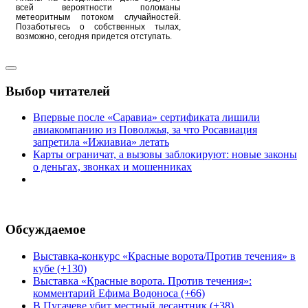
всей вероятности поломаны
метеоритным потоком случайностей.
Позаботьтесь о собственных тылах,
возможно, сегодня придется отступать.
Выбор читателей
Впервые после «Саравиа» сертификата лишили
авиакомпанию из Поволжья, за что Росавиация
запретила «Ижиавиа» летать
Карты ограничат, а вызовы заблокируют: новые законы
о деньгах, звонках и мошенниках
Обсуждаемое
Выставка-конкурс «Красные ворота/Против течения» в
кубе (+130)
Выставка «Красные ворота. Против течения»:
комментарий Ефима Водоноса (+66)
В Пугачеве убит местный десантник (+38)