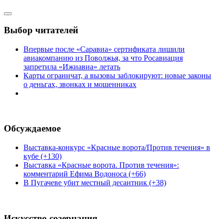
Выбор читателей
Впервые после «Саравиа» сертификата лишили
авиакомпанию из Поволжья, за что Росавиация
запретила «Ижиавиа» летать
Карты ограничат, а вызовы заблокируют: новые законы
о деньгах, звонках и мошенниках
Обсуждаемое
Выставка-конкурс «Красные ворота/Против течения» в
кубе (+130)
Выставка «Красные ворота. Против течения»:
комментарий Ефима Водоноса (+66)
В Пугачеве убит местный десантник (+38)
Искусство созерцания