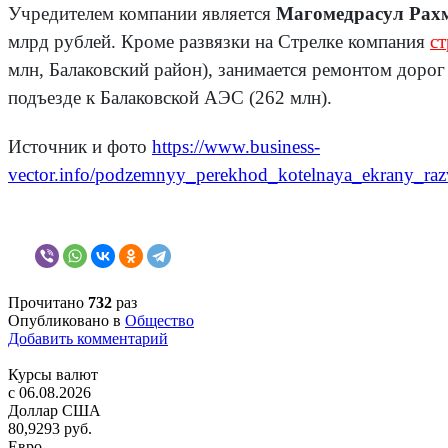
Учредителем компании является
Магомедрасул Рах
млрд рублей. Кроме развязки на Стрелке компания
ст
млн, Балаковский район), занимается ремонтом дорог
подъезде к Балаковской АЭС (262 млн).
Источник и фото
https://www.business-
vector.info/podzemnyy_perekhod_kotelnaya_ekrany_ra
Прочитано
732
раз
Опубликовано в
Общество
Добавить комментарий
Курсы валют
c 06.08.2026
Доллар США
80,9293 руб.
Евро