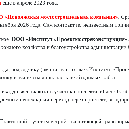
н
еще в апреле 2023 года.
 «Поволжская мостостроительная компания»
. Ср
ентября 2026 года. Сам контракт по неизвестным прич
вское
ООО «Институт »Проектмостреконструкция«
орожного хозяйства и благоустройства администрации 
ода, подрядчику (им стал все тот же «Институт »Прое
на конкурс вынесена лишь часть необходимых работ.
чика, должен включать участок проспекта 50 лет Октяб
дземный пешеходный переход через проспект, велодоро
е Тракторной с учетом устройства питающей трансформ