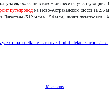
матулаев
, более ни в каком бизнесе не участвующий. 
роит пут
епровод
на Ново-Астраханском шоссе за 2,6 м
 в Дагестане (512 млн и 154 млн), чинит путепровод «
zvyazku_na_strelke_v_saratove_budut_delat_eshche_2_5
JComments