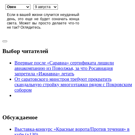
Если в вашей жизни случится неудачный
день, это еще не будет означать конца
света. Может вы просто делаете что-то
не так? Оглядитесь.
Выбор читателей
Впервые после «Саравиа» сертификата лишили
авиакомпанию из Поволжья, за что Росавиация
запретила «Ижиавиа» летать
От саратовского минстроя требуют прекратить
скандальную стройку многоэтажки рядом с Покровским
собором
Обсуждаемое
Выставка-конкурс «Красные ворота/Против течения» в
кубе (+130)