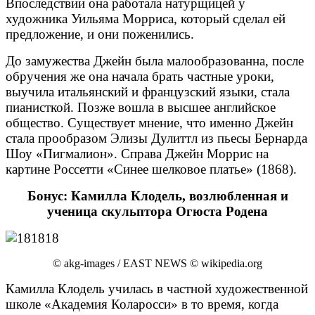
Впоследствии она работала натурщицей у
художника Уильяма Морриса, который сделал ей
предложение, и они поженились.
До замужества Джейн была малообразованна, после
обручения же она начала брать частные уроки,
выучила итальянский и французский языки, стала
пианисткой. Позже вошла в высшее английское
общество. Существует мнение, что именно Джейн
стала прообразом Элизы Дулиттл из пьесы Бернарда
Шоу «Пигмалион». Справа Джейн Моррис на
картине Россетти «Синее шелковое платье» (1868).
Бонус: Камилла Клодель, возлюбленная и
ученица скульптора Огюста Родена
© akg-images / EAST NEWS © wikipedia.org
Камилла Клодель училась в частной художественной
школе «Академия Коларосси» в то время, когда