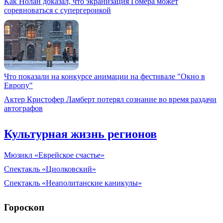
Как Нолан доказал, что экранизация Гомера может
соревноваться с супергероикой
Что показали на конкурсе анимации на фестивале "Окно в
Европу"
Актер Кристофер Ламберт потерял сознание во время раздачи
автографов
Культурная жизнь регионов
Мюзикл «Еврейское счастье»
Спектакль «Циолковский»
Спектакль «Неаполитанские каникулы»
Гороскоп