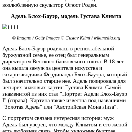
возлюбленную скульптор Огюст Роден.
Адель Блох-Бауэр, модель Густава Климта
© Imagno / Getty Images © Gustav Klimt / wikimedia.org
Адель Блох-Бауэр родилась в респектабельной
буржуазной семье, ее отец был генеральным
директором Венского банковского союза. В 18 лет
она вышла замуж за ценителя искусства и
сахарозаводчика Фердинанда Блох-Бауэра, который
был значительно старше нее. Адель позировала для
четырех знаковых картин Густава Климта. Самой
знаменитой из них стал "Портрет Адели Блох-Бауэр
I" (справа). Картина также известна под названиями
"Золотая Адель" или "Австрийская Мона Лиза".
С портретом связана интересная история: муж
Адель был уверен, что между Климтом и его женой
есть любовная связь. Чтобы художник быстрее