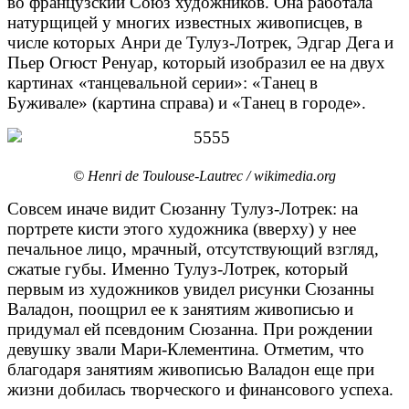
во французский Союз художников. Она работала
натурщицей у многих известных живописцев, в
числе которых Анри де Тулуз-Лотрек, Эдгар Дега и
Пьер Огюст Ренуар, который изобразил ее на двух
картинах «танцевальной серии»: «Танец в
Буживале» (картина справа) и «Танец в городе».
© Henri de Toulouse-Lautrec / wikimedia.org
Совсем иначе видит Сюзанну Тулуз-Лотрек: на
портрете кисти этого художника (вверху) у нее
печальное лицо, мрачный, отсутствующий взгляд,
сжатые губы. Именно Тулуз-Лотрек, который
первым из художников увидел рисунки Сюзанны
Валадон, поощрил ее к занятиям живописью и
придумал ей псевдоним Сюзанна. При рождении
девушку звали Мари-Клементина. Отметим, что
благодаря занятиям живописью Валадон еще при
жизни добилась творческого и финансового успеха.