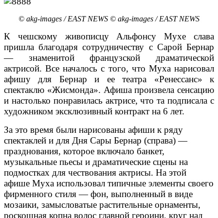
© akg-images / EAST NEWS © akg-images / EAST NEWS
К чешскому живописцу Альфонсу Мухе слава
пришла благодаря сотрудничеству с Сарой Бернар
— знаменитой французской драматической
актрисой. Все началось с того, что Муха нарисовал
афишу для Бернар и ее театра «Ренессанс» к
спектаклю «Жисмонда». Афиша произвела сенсацию
и настолько понравилась актрисе, что та подписала с
художником эксклюзивный контракт на 6 лет.
За это время были нарисованы афиши к ряду
спектаклей и для Дня Сары Бернар (справа) —
празднования, которое включало банкет,
музыкальные пьесы и драматические сцены на
подмостках для чествования актрисы. На этой
афише Муха использовал типичные элементы своего
фирменного стиля — фон, выполненный в виде
мозаики, замысловатые растительные орнаменты,
роскошная копна волос главной героини, круг над