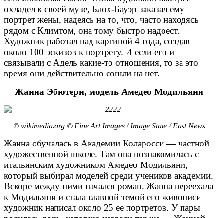
охладел к своей музе, Блох-Бауэр заказал ему
портрет жены, надеясь на то, что, часто находясь
рядом с Климтом, она тому быстро надоест.
Художник работал над картиной 4 года, создав
около 100 эскизов к портрету. И если его и
связывали с Адель какие-то отношения, то за это
время они действительно сошли на нет.
Жанна Эбютерн, модель Амедео Модильяни
© wikimedia.org © Fine Art Images / Image State / East News
Жанна обучалась в Академии Коларосси — частной
художественной школе. Там она познакомилась с
итальянским художником Амедео Модильяни,
который выбирал моделей среди учеников академии.
Вскоре между ними начался роман. Жанна переехала
к Модильяни и стала главной темой его живописи —
художник написал около 25 ее портретов. У пары