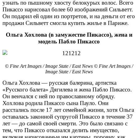
узнать по пышному хвосту белокурых волос. Всего
Пикассо нарисовал более 60 изображений Сильветт.
Он подарил ей один из портретов, и на деньги от его
продажи Сильветт смогла купить жилье в Париже.
Ольга Хохлова (в замужестве Пикассо), жена и
модель Пабло Пикассо
© Fine Art Images / Image State / East News © Fine Art Images /
Image State / East News
Ольга Хохлова — русская балерина, артистка
«Русского балета» Дягилева и жена Пабло Пикассо.
Он венчался с ней по православному обряду.
Хохлова родила Пикассо сына Пауло. Они
расстались после 17 лет семейной жизни, хотя Ольга
оставалась законной супругой Пикассо в течение 37
лет — до самой своей смерти. Это было связано с
тем, что Пикассо отказался делить имущество,
включая нарисованные им картины, поровну, как