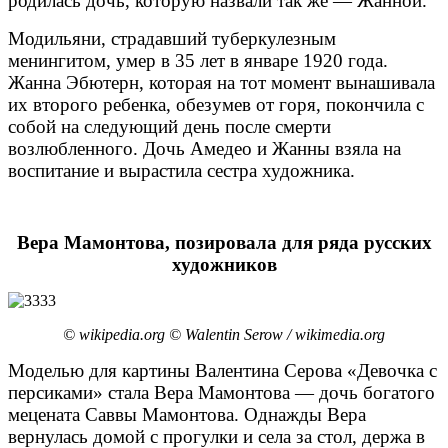
родилась дочь, которую назвали так же — Жанной.
Модильяни, страдавший туберкулезным
менингитом, умер в 35 лет в январе 1920 года.
Жанна Эбютерн, которая на тот момент вынашивала
их второго ребенка, обезумев от горя, покончила с
собой на следующий день после смерти
возлюбленного. Дочь Амедео и Жанны взяла на
воспитание и вырастила сестра художника.
Вера Мамонтова, позировала для ряда русских
художников
© wikipedia.org © Walentin Serow / wikimedia.org
Моделью для картины Валентина Серова «Девочка с
персиками» стала Вера Мамонтова — дочь богатого
мецената Саввы Мамонтова. Однажды Вера
вернулась домой с прогулки и села за стол, держа в