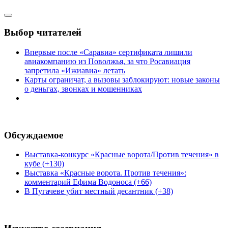
Выбор читателей
Впервые после «Саравиа» сертификата лишили
авиакомпанию из Поволжья, за что Росавиация
запретила «Ижиавиа» летать
Карты ограничат, а вызовы заблокируют: новые законы
о деньгах, звонках и мошенниках
Обсуждаемое
Выставка-конкурс «Красные ворота/Против течения» в
кубе (+130)
Выставка «Красные ворота. Против течения»:
комментарий Ефима Водоноса (+66)
В Пугачеве убит местный десантник (+38)