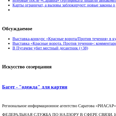
Впервые после «Саравиа» сертификата лишили авиакомпа
Карты ограничат, а вызовы заблокируют: новые законы о
Обсуждаемое
Выставка-конкурс «Красные ворота/Против течения» в ку
Выставка «Красные ворота. Против течения»: комментар
В Пугачеве убит местный десантник (+38)
Искусство созерцания
Багет - "одежда" для картин
Региональное информационное агентство Саратова «РИАСАР».
ФЕДЕРАЛЬНАЯ СЛУЖБА ПО НАДЗОРУ В СФЕРЕ СВЯЗ