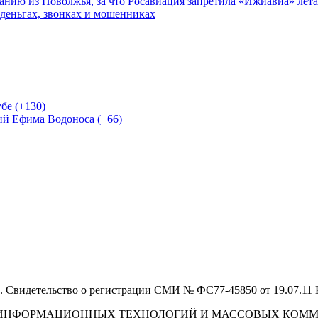
нию из Поволжья, за что Росавиация запретила «Ижиавиа» лета
 деньгах, звонках и мошенниках
бе (+130)
ий Ефима Водоноса (+66)
 Свидетельство о регистрации СМИ № ФС77-45850 от 19.07.11
И, ИНФОРМАЦИОННЫХ ТЕХНОЛОГИЙ И МАССОВЫХ КОМ