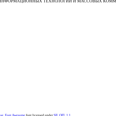
И, ИНФОРМАЦИОННЫХ ТЕХНОЛОГИЙ И МАССОВЫХ КОМ
se.
Font Awesome
font licensed under
SIL OFL 1.1
.