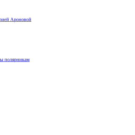
арией Ароновой
лы полярникам