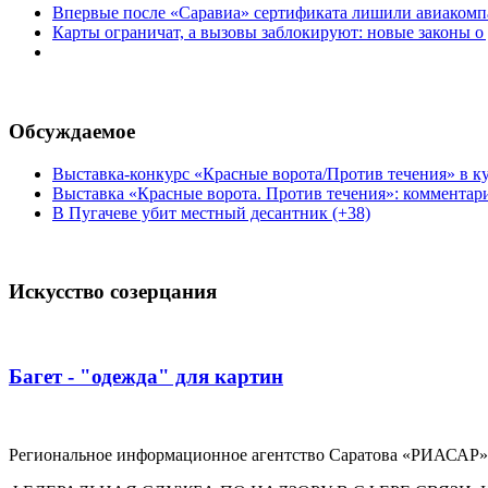
Впервые после «Саравиа» сертификата лишили авиакомпа
Карты ограничат, а вызовы заблокируют: новые законы о
Обсуждаемое
Выставка-конкурс «Красные ворота/Против течения» в ку
Выставка «Красные ворота. Против течения»: комментар
В Пугачеве убит местный десантник (+38)
Искусство созерцания
Багет - "одежда" для картин
Региональное информационное агентство Саратова «РИАСАР».