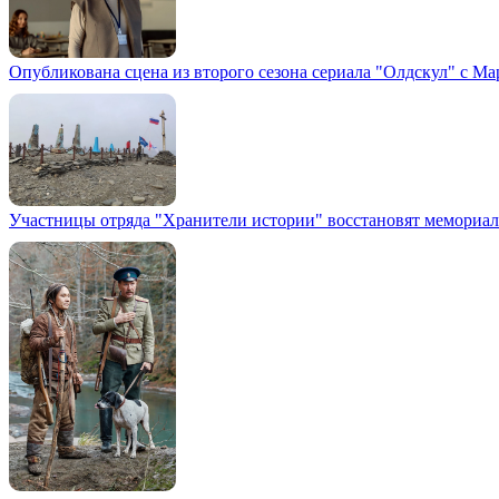
Опубликована сцена из второго сезона сериала "Олдскул" с М
Участницы отряда "Хранители истории" восстановят мемориа