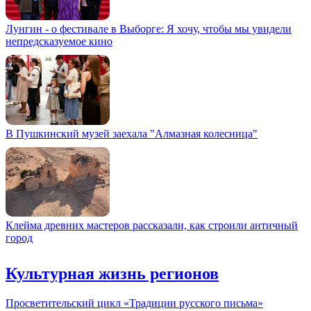
Лунгин - о фестивале в Выборге: Я хочу, чтобы мы увидели
непредсказуемое кино
В Пушкинский музей заехала "Алмазная колесница"
Клейма древних мастеров рассказали, как строили античный
город
Культурная жизнь регионов
Просветительский цикл «Традиции русского письма»