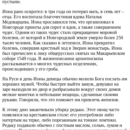
пустыни.
Иона рано осиротел: в три года он потерял мать, в семь лет –
отца. Его воспитала благочестивая вдова Наталья
Медоварцева. Иона прославился тем, что организовал в
Новгороде приюты для сирот и вдов, а также совершением
чудес. Одним из таких чудес стало прекращение моровой
болезни, от которой в Новгородской земле умерло более 250
тысяч человек. Как сказано в летописи, Иона прекратил
болезнь, совершив крестный ход в Зверин монастырь. Иона
был причислен к лику общерусских святых на Макарьевском
соборе 1549 года. В жизнеописании архиепископа
рассказывается о многих чудесных исцелениях,
происходивших у его гроба.
На Руси в день Ионы девицы обычно молили Бога послать им
хороших мужей. Чтобы быстрее выйти замуж, девушки на
заре выходили во двор и разбрасывали вокруг своих домов
мелкие монетки и небольшие вещицы, сделанные своими
руками. Говорили, что это поможет им привлечь женихов.
К этому дню заканчивали уборку редьки. Этот овощ часто
появлялся на крестьянском столе: его употребляли либо
натертым на терке, либо порезанным на тонкие ломтики.
Редьку подавали обычно с постным маслом, солью, луком и