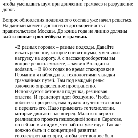
чтобы уменьшить шум при движении трамваев и разрушение
дорог.
Вопрос обновления подвижного состава уже начал решаться.
На данный момент достигнута договоренность с
правительством Москвы. До конца года на линию должны
выйти
новые троллейбусы и трамваи.
«В разных городах – разные подходы. Давайте
искать решение, которое снизит шумы, уменьшит
нагрузку на дорогу. А с пассажирооборотом вы
вопрос решить сможете, – заявил Володин и
добавил. – В 90-х годах во время стажировки в
Германии я наблюдал за технологиями укладки
трамвайных путей. Там под каждый рельс
заложено определенное пространство.
Используется бетонная подушка, резиновая
оплетка. И транспорт идет бесшумно. Чтобы
добиться прогресса, нам нужно изучить этот опыт
и перенять его. Надо применять те технологии,
которые двигают нас вперед. Мало кто верил в
реализацию проекта пешеходной зоны в Саратове,
но сейчас мы видим, что работы уже идут. Так же
должно быть и с концепцией развития
горэлектротранспорта, чтобы этот вопрос был