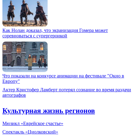
Как Нолан доказал, что экранизация Гомера может
соревноваться с супергероикой
Что показали на конкурсе анимации на фестивале "Окно в
Европу"
Актер Кристофер Ламберт потерял сознание во время раздачи
автографов
Культурная жизнь регионов
Мюзикл «Еврейское счастье»
Спектакль «Циолковский»