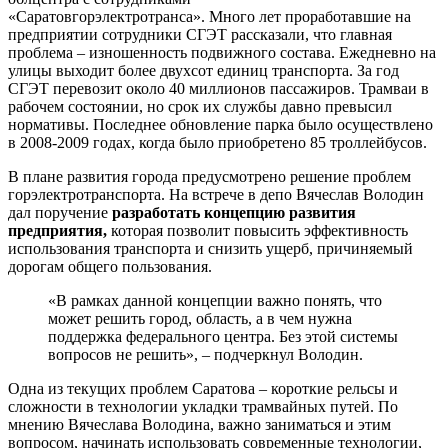
«Саратовгорэлектротранса». Много лет проработавшие на
предприятии сотрудники СГЭТ рассказали, что главная
проблема – изношенность подвижного состава. Ежедневно на
улицы выходит более двухсот единиц транспорта. За год
СГЭТ перевозит около 40 миллионов пассажиров. Трамваи в
рабочем состоянии, но срок их службы давно превысил
нормативы. Последнее обновление парка было осуществлено
в 2008-2009 годах, когда было приобретено 85 троллейбусов.
В плане развития города предусмотрено решение проблем
горэлектротранспорта. На встрече в депо Вячеслав Володин
дал поручение
разработать концепцию развития
предприятия,
которая позволит повысить эффективность
использования транспорта и снизить ущерб, причиняемый
дорогам общего пользования.
«В рамках данной концепции важно понять, что
может решить город, область, а в чем нужна
поддержка федерального центра. Без этой системы
вопросов не решить», – подчеркнул Володин.
Одна из текущих проблем Саратова – короткие рельсы и
сложности в технологии укладки трамвайных путей. По
мнению Вячеслава Володина, важно заниматься и этим
вопросом, начинать использовать современные технологии,