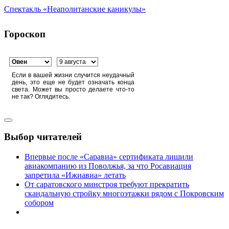
Спектакль «Неаполитанские каникулы»
Гороскоп
Если в вашей жизни случится неудачный
день, это еще не будет означать конца
света. Может вы просто делаете что-то
не так? Оглядитесь.
Выбор читателей
Впервые после «Саравиа» сертификата лишили
авиакомпанию из Поволжья, за что Росавиация
запретила «Ижиавиа» летать
От саратовского минстроя требуют прекратить
скандальную стройку многоэтажки рядом с Покровским
собором