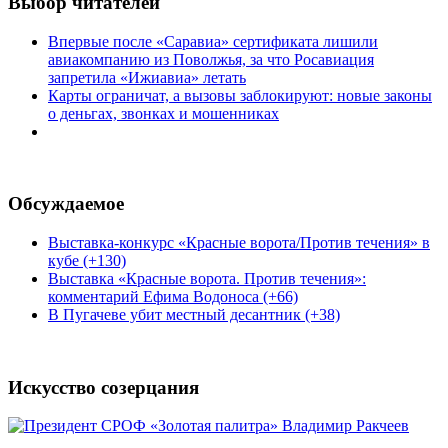
Выбор читателей
Впервые после «Саравиа» сертификата лишили
авиакомпанию из Поволжья, за что Росавиация
запретила «Ижиавиа» летать
Карты ограничат, а вызовы заблокируют: новые законы
о деньгах, звонках и мошенниках
Обсуждаемое
Выставка-конкурс «Красные ворота/Против течения» в
кубе (+130)
Выставка «Красные ворота. Против течения»:
комментарий Ефима Водоноса (+66)
В Пугачеве убит местный десантник (+38)
Искусство созерцания