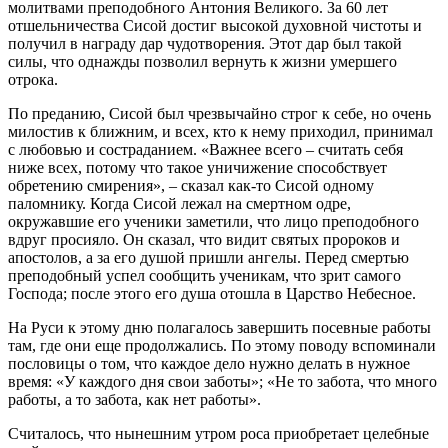
молитвами преподобного Антония Великого. За 60 лет
отшельничества Сисой достиг высокой духовной чистоты и
получил в награду дар чудотворения. Этот дар был такой
силы, что однажды позволил вернуть к жизни умершего
отрока.
По преданию, Сисой был чрезвычайно строг к себе, но очень
милостив к ближним, и всех, кто к нему приходил, принимал
с любовью и состраданием. «Важнее всего – считать себя
ниже всех, потому что такое уничижение способствует
обретению смирения», – сказал как-то Сисой одному
паломнику. Когда Сисой лежал на смертном одре,
окружавшие его ученики заметили, что лицо преподобного
вдруг просияло. Он сказал, что видит святых пророков и
апостолов, а за его душой пришли ангелы. Перед смертью
преподобный успел сообщить ученикам, что зрит самого
Господа; после этого его душа отошла в Царство Небесное.
На Руси к этому дню полагалось завершить посевные работы
там, где они еще продолжались. По этому поводу вспоминали
пословицы о том, что каждое дело нужно делать в нужное
время: «У каждого дня свои заботы»; «Не то забота, что много
работы, а то забота, как нет работы».
Считалось, что нынешним утром роса приобретает целебные