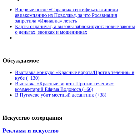
Впервые после «Саравиа» сертификата лишили
авиакомпанию из Поволжья, за что Росавиация
запретила «Ижиавиа» летать
Карты ограничат, а вызовы заблокируют: новые законы
о деньгах, звонках и мошенниках
Обсуждаемое
Выставка-конкурс «Красные ворота/Против течения» в
кубе (+130)
Выставка «Красные ворота. Против течения»:
комментарий Ефима Водоноса (+66)
В Пугачеве убит местный десантник (+38)
Искусство созерцания
Реклама и искусство