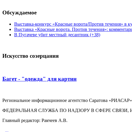
Обсуждаемое
Выставка-конкурс «Красные ворота/Против течения» в ку
Выставка «Красные ворота. Против течения»: комментар
В Пугачеве убит местный десантник (+38)
Искусство созерцания
Багет - "одежда" для картин
Региональное информационное агентство Саратова «РИАСАР».
ФЕДЕРАЛЬНАЯ СЛУЖБА ПО НАДЗОРУ В СФЕРЕ СВЯЗ
Главный редактор: Ракчеев А.В.