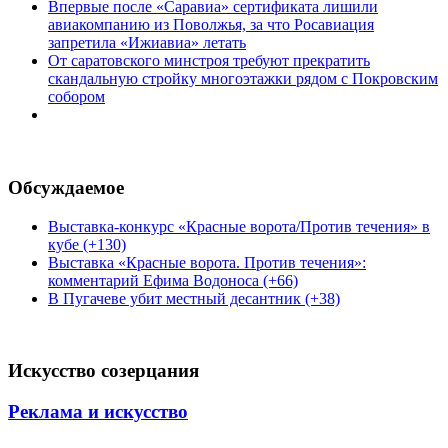
Впервые после «Саравиа» сертификата лишили
авиакомпанию из Поволжья, за что Росавиация
запретила «Ижиавиа» летать
От саратовского минстроя требуют прекратить
скандальную стройку многоэтажки рядом с Покровским
собором
Обсуждаемое
Выставка-конкурс «Красные ворота/Против течения» в
кубе (+130)
Выставка «Красные ворота. Против течения»:
комментарий Ефима Водоноса (+66)
В Пугачеве убит местный десантник (+38)
Искусство созерцания
Реклама и искусство