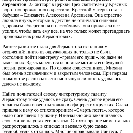
Лермонтов
. 23 октября в церкви Трех святителей у Красных
ворот новорожденного крестили. Крестной матерью стала
бабушка – Елизавета Алексеевна Арсеньева. Она страстно
любила внука, который в детстве не отличался сильным
здоровьем. Энергичная и настойчивая, она прилагала все
усилия, чтобы дать ему все, на что только может претендовать
продолжатель рода Лермонтовых.
Раннее развитие стало для Лермонтова источником
огорчений: никто из окружающих не только не был в
состоянии пойти навстречу «грезам его души», но даже не
замечал их. Здесь коренятся основные мотивы его будущей
поэзии разочарования. По словам современников, Михаил
был очень вспыльчивым и закрытым человеком. При первом
знакомстве распознать его настоящую личность удавалось
далеко не каждому.
Найти почитателей своему литературному таланту
Лермонтову тоже удалось не сразу. Очень долгое время его
таланты были известны только в офицерских кружках. Слава
пришла к нему со стихотворением «Смерть поэта», которое
было посвящено Пушкину. Изначально оно заканчивалось
словами «и на устах его печать». Стихотворение моментально
распространилось в списках и вызвало бурю самых
разнообразных откликов. Многие оправдывали Дантеса. И