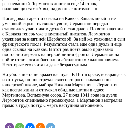
разгневанный Лермонтов дописал еще 14 строк,
начинающихся с «А вы, надменные потомки…»
Последовали арест и ссылка на Кавказ. Запальчивый и не
умеющий скрывать своих чувств, Лермонтов нередко
становился участником дуэлей и скандалов. По возвращении
с Кавказа теперь уже знаменитый писатель Лермонтов
ухаживал за княгиней Щербатовой. За ней же ухаживал и сын
французского посла. Результатом стала еще одна дуэль и еще
одна ссылка на Кавказ. В этот раз поэта было приказано
постоянно держать на первой линии фронта. Лермонтов на
войне отличался доблестью и абсолютным хладнокровием.
Некоторые его считали даже безрассудным.
Но убила поэта не вражеская пуля. В Пятигорске, возвращаясь
из отпуска, он повстречал своего старого знакомого по
юнкерской школе, майора Николая Мартынова. Лермонтов
как всегда язвил и отпускал обидные шутки в адрес
Мартынова. Вспыхнула ссора. 27 июля 1841 года на дуэли
Лермонтов специально промахнулся, а Мартынов выстрелил
прямо в грудь поэту. Смерть наступила мгновенно.