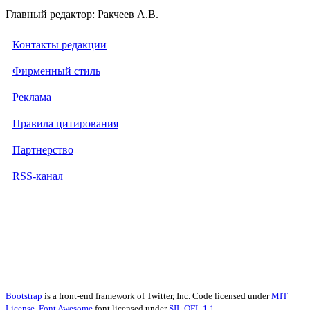
Главный редактор: Ракчеев А.В.
Контакты редакции
Фирменный стиль
Реклама
Правила цитирования
Партнерство
RSS-канал
Bootstrap
is a front-end framework of Twitter, Inc. Code licensed under
MIT
License.
Font Awesome
font licensed under
SIL OFL 1.1
.