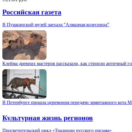
Российская газета
В Пушкинский музей заехала "Алмазная колесница"
Клейма древних мастеров рассказали, как строили античный г
В Петербурге прошла церемония передачи эрмитажного кота М
Культурная жизнь регионов
Просветительский цикл «Традиции русского письма»