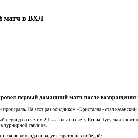
й матч в ВХЛ
провел первый домашний матч после возвращения
 проиграла. На этот раз обидчиком «Кристалла» стал казанский «
й период со счетом 2:1
— голы на счету
Егора Чугуеваи капита
) в турнирной таблице.
о скоро команда порадует саратовцев победой: