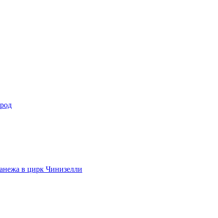
ород
анежа в цирк Чинизелли