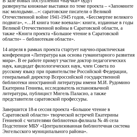
В зале новых поступлений «научки» будут
развернуты книжные выставки по теме проекта – «Запомните
нас молодыми…»: саратовские писатели о Великой
Отечественной войне 1941-1945 годов, «Бессмертие великого
подвига», «…И книга тоже воевала»: книги, изданные в годы
Великой Отечественной войны в Саратовской области, а
также «Книги проекта «Большое чтение в Саратовской
области» – библиотекам области».
14 апреля в рамках проекта стартует научно-практическая
конференция «Литература как основа гуманитарного развития
мира». В ее работе примут участие доктор педагогических
наук, кандидат филологических наук, член Совета по
русскому языку при правительстве Российской Федерации,
генеральный директор Всероссийской государственной
библиотеки иностранной литературы имени М.И. Рудомино
Екатерина Гениева, исследователь испаноязычной
литературы, публицист Мигель Паласио, а также
представители саратовской профессуры.
Завершится 18-я сессия проекта «Большое чтение в
Саратовской области» творческой встречей Екатерины
Гениевой с читателями библиотеки-филиала № 46 села
Подстепное МБУ «Централизованная библиотечная система
Энгельсского муниципального района».