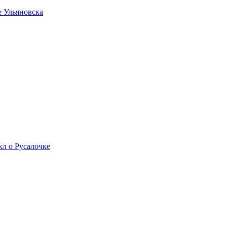
е Ульяновска
л о Русалочке