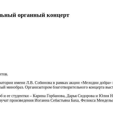
ельный органный концерт
нтов.
рватории имени Л.В. Собинова в рамках акции «Мелодии добра» 
ый минобраз. Организатором благотворительного концерта выс
 и ее студентки – Карина Горбанова, Дарья Сидорова и Юлия На
учат произведения Иоганна Себастьяна Баха, Феликса Мендельс