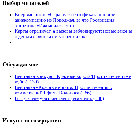
Выбор читателей
Впервые после «Саравиа» сертификата лишили
авиакомпанию из Поволжья, за что Росавиация
запретила «Ижиавиа» летать
Карты ограничат, а вызовы заблокируют: новые законы
о деньгах, звонках и мошенниках
Обсуждаемое
Выставка-конкурс «Красные ворота/Против течения» в
кубе (+130)
Выставка «Красные ворота. Против течения»:
комментарий Ефима Водоноса (+66)
В Пугачеве убит местный десантник (+38)
Искусство созерцания