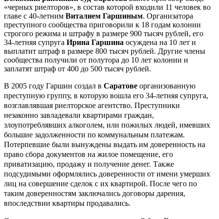
«черных риелторов», в состав которой входили 11 человек во
главе с 40-летним
Виталием Гаршиным
. Организатора
преступного сообщества приговорили к 18 годам колонии
строгого режима и штрафу в размере 900 тысяч рублей, его
34-летняя супруга
Ирина Гаршина
осуждена на 10 лет и
выплатит штраф в размере 800 тысяч рублей. Другие члены
сообщества получили от полутора до 10 лет колонии и
заплатят штраф от 400 до 500 тысяч рублей.
В 2005 году Гаршин создал в
Саратове
организованную
преступную группу, в которую вошла его 34-летняя супруга,
возглавлявшая риелторское агентство. Преступники
незаконно завладевали квартирами граждан,
злоупотреблявших алкоголем, или пожилых людей, имевших
большие задолженности по коммунальным платежам.
Потерпевшие были вынуждены выдать им доверенность на
право сбора документов на жилое помещение, его
приватизацию, продажу и получение денег. Также
подсудимыми оформлялись доверенности от имени умерших
лиц на совершение сделок с их квартирой. После чего по
таким доверенностям заключались договоры дарения,
впоследствии квартиры продавались.