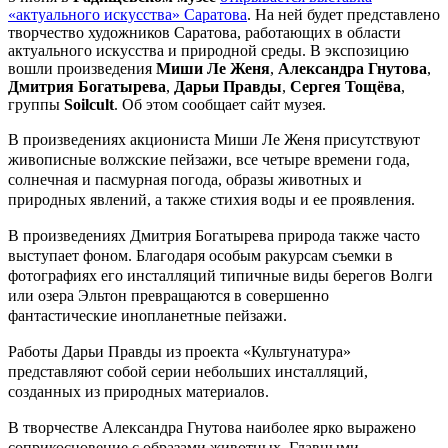
«актуального искусства» Саратова
. На ней будет представлено
творчество художников Саратова, работающих в области
актуального искусства и природной среды. В экспозицию
вошли произведения
Миши Ле Женя
,
Александра Гнутова
,
Дмитрия Богатырева
,
Дарьи Правды
,
Сергея Тощёва
,
группы
Soilcult
. Об этом сообщает сайт музея.
В произведениях акциониста Миши Ле Женя присутствуют
живописные волжские пейзажи, все четыре времени года,
солнечная и пасмурная погода, образы животных и
природных явлений, а также стихия воды и ее проявления.
В произведениях Дмитрия Богатырева природа также часто
выступает фоном. Благодаря особым ракурсам съемки в
фотографиях его инсталляций типичные виды берегов Волги
или озера Эльтон превращаются в совершенно
фантастические инопланетные пейзажи.
Работы Дарьи Правды из проекта «Культунатура»
представляют собой серии небольших инсталляций,
созданных из природных материалов.
В творчестве Александра Гнутова наиболее ярко выражено
соприкосновение с образами животных. Главными