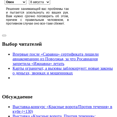
Решение занимающей вас проблемы так
и пытается ускользнуть из ваших рук.
Вам нужно срочно поговорить об этом,
причем с правильным человеком, в
противном случае оно все-таки сбежит.
Выбор читателей
Впервые после «Саравиа» сертификата лишили
авиакомпанию из Поволжья, за что Росавиация
запретила «Ижиавиа» летать
Карты ограничат, а вызовы заблокируют: новые законы
о деньгах, звонках и мошенниках
Обсуждаемое
Выставка-конкурс «Красные ворота/Против течения» в
кубе (+130)
Выставка «Красные ворота. Против течения»: