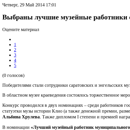
Четверг, 29 Май 2014 17:01
Выбраны лучшие музейные работники 
Оцените материал
1
2
3
4
5
(0 голосов)
Победителями стали сотрудники саратовских и энгельсских муз
В областном музее краеведения состоялось торжественное ме
Конкурс проводился в двух номинациях – среди работников го
статуэтки музы истории Клио (а также денежной премии, разме
Альбина Хрулева
. Также дипломом I степени и премией наг
В номинации
«Лучший музейный работник муниципального м