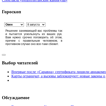
Спектакль «Неаполитанские каникулы»
Гороскоп
Решение занимающей вас проблемы так
и пытается ускользнуть из ваших рук.
Вам нужно срочно поговорить об этом,
причем с правильным человеком, в
противном случае оно все-таки сбежит.
Выбор читателей
Впервые после «Саравиа» сертификата лишили авиакомпа
Карты ограничат, а вызовы заблокируют: новые законы о
Обсуждаемое