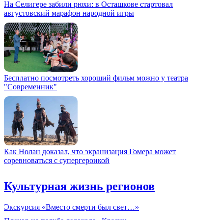
На Селигере забили рюхи: в Осташкове стартовал
августовский марафон народной игры
Бесплатно посмотреть хороший фильм можно у театра
"Современник"
Как Нолан доказал, что экранизация Гомера может
соревноваться с супергероикой
Культурная жизнь регионов
Экскурсия «Вместо смерти был свет…»