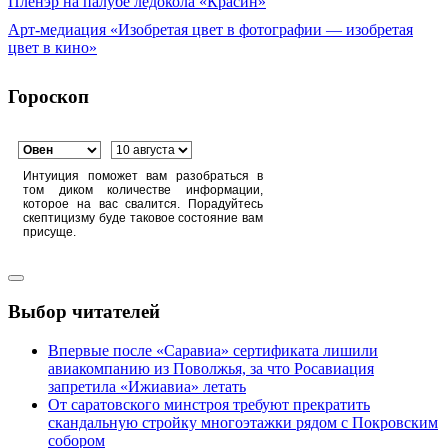
Пленэр на палубе ледокола «Красин»
Арт-медиация «Изобретая цвет в фотографии — изобретая
цвет в кино»
Гороскоп
Интуиция поможет вам разобраться в
том диком количестве информации,
которое на вас свалится. Порадуйтесь
скептицизму буде таковое состояние вам
присуще.
Выбор читателей
Впервые после «Саравиа» сертификата лишили
авиакомпанию из Поволжья, за что Росавиация
запретила «Ижиавиа» летать
От саратовского минстроя требуют прекратить
скандальную стройку многоэтажки рядом с Покровским
собором