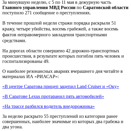
За минувшую неделю, с 5 по 11 мая в дежурную часть
Главного управления МВД России
по
Саратовской области
поступило 271 сообщение о преступлениях.
В течение прошлой недели стражи порядка раскрыли 51
кражу, четыре
убийства, восемь грабежей, а
также восемь
фактов неправомерного завладения транспортными
средствами.
На дорогах области совершено 42 дорожно-транспортных
происшествия, в результате которых погибли пять человек и
госпитализированы 49.
О наиболее резонансных авариях вчерашнего дня читайте в
материалах ИА «РИАСАР»:
«В центре Саратова прицеп зацепил Land Cruiser и «Оку»
«В Саратове Lexus протаранил пять автомобилей»
«На трассе разбился водитель внедорожника»
За неделю раскрыто 55 преступлений из категории ранее
совершенных, наиболее значимые из которых два грабежа и
два угона.