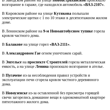
В Заводском районе на улице
Новоастраханской
произошло
возгорание в гараже, где находился автомобиль
«ВАЗ-2107»
.
В Кировском районе на улице
Кутякова
полыхали
электрические щитки с 1 по 10 этажи в десятиэтажном жилом
доме.
В Ленинском районе на
9-м Новоавтобусном тупике
горела
кровля частного дома.
В
Балакове
на улице горел
«ВАЗ-2111»
.
В
Александровом Гае
огнем уничтожен сарай.
В
Энгельсе
на
проспекте Строителей
горела металлическая
емкость, а на улице
Ленина
произошло возгорание в ателье.
В
Пугачеве
из-за несоблюдения правил устройств и
эксплуатации печи сгорела кровля частного деревянного
дома.
В
Новоузенске
из-за оставленной без присмотра горящей
свечи загорелись домашние вещи в однокомнатной квартире
пятиэтажного жилого дома.