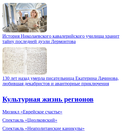
История Николаевского кавалерийского училища хранит
тайну последней дуэли Лермонтова
130 лет назад умерла писательница Екатерина Лачинова,
любившая декабристов и авантюрные приключения
Культурная жизнь регионов
Мюзикл «Еврейское счастье»
Спектакль «Циолковский»
Спектакль «Неаполитанские каникулы»