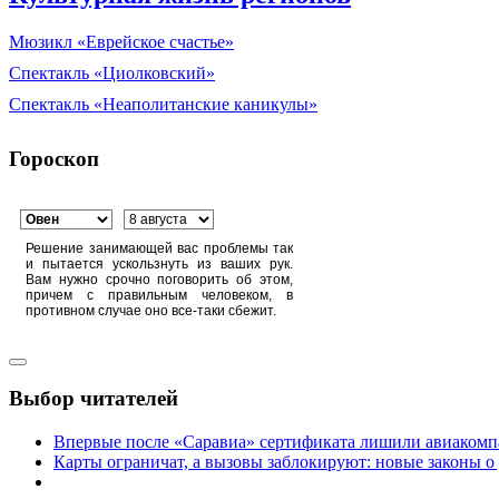
Мюзикл «Еврейское счастье»
Спектакль «Циолковский»
Спектакль «Неаполитанские каникулы»
Гороскоп
Решение занимающей вас проблемы так
и пытается ускользнуть из ваших рук.
Вам нужно срочно поговорить об этом,
причем с правильным человеком, в
противном случае оно все-таки сбежит.
Выбор читателей
Впервые после «Саравиа» сертификата лишили авиакомпа
Карты ограничат, а вызовы заблокируют: новые законы о