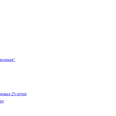
рсеньев"
новал 25-летие
рт