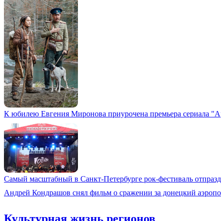
К юбилею Евгения Миронова приурочена премьера сериала "А
Самый масштабный в Санкт-Петербурге рок-фестиваль отпразд
Андрей Кондрашов снял фильм о сражении за донецкий аэропо
Культурная жизнь регионов