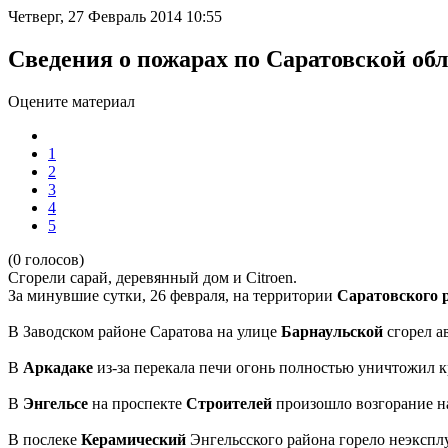
Четверг, 27 Февраль 2014 10:55
Сведения о пожарах по Саратовской обл
Оцените материал
1
2
3
4
5
(0 голосов)
Сгорели сарай, деревянный дом и Citroen.
За минувшие сутки, 26 февраля, на территории
Саратовского 
В Заводском районе Саратова на улице
Барнаульской
сгорел а
В
Аркадаке
из-за перекала печи огонь полностью уничтожил к
В
Энгельсе
на проспекте
Строителей
произошло возгорание на
В послеке
Керамический
Энгельсского района горело неэкспл