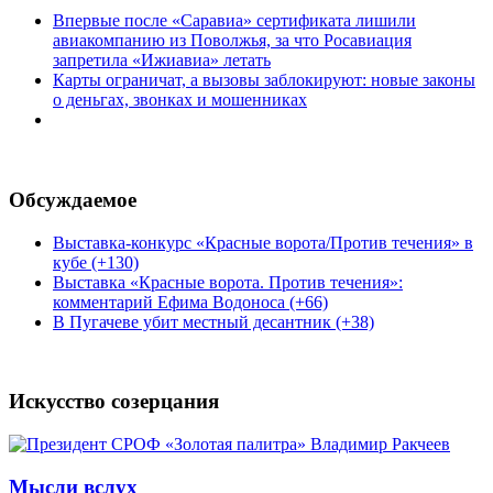
Впервые после «Саравиа» сертификата лишили
авиакомпанию из Поволжья, за что Росавиация
запретила «Ижиавиа» летать
Карты ограничат, а вызовы заблокируют: новые законы
о деньгах, звонках и мошенниках
Обсуждаемое
Выставка-конкурс «Красные ворота/Против течения» в
кубе (+130)
Выставка «Красные ворота. Против течения»:
комментарий Ефима Водоноса (+66)
В Пугачеве убит местный десантник (+38)
Искусство созерцания
Мысли вслух