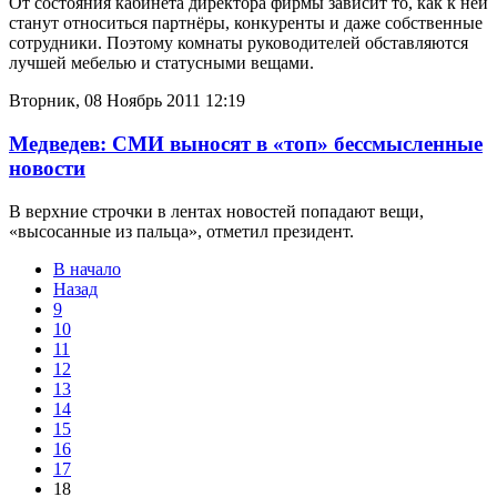
От состояния кабинета директора фирмы зависит то, как к ней
станут относиться партнёры, конкуренты и даже собственные
сотрудники. Поэтому комнаты руководителей обставляются
лучшей мебелью и статусными вещами.
Вторник, 08 Ноябрь 2011 12:19
Медведев: СМИ выносят в «топ» бессмысленные
новости
В верхние строчки в лентах новостей попадают вещи,
«высосанные из пальца», отметил президент.
В начало
Назад
9
10
11
12
13
14
15
16
17
18