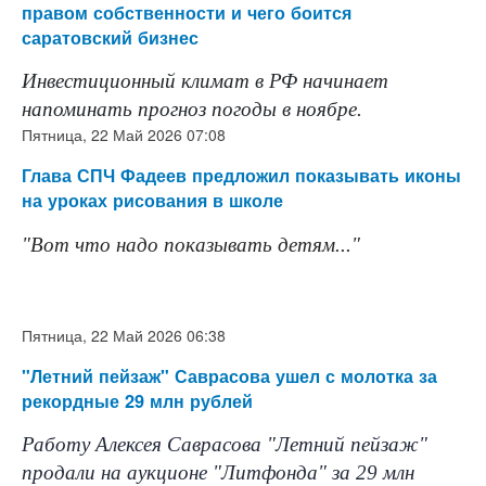
правом собственности и чего боится
саратовский бизнес
Инвестиционный климат в РФ начинает
напоминать прогноз погоды в ноябре.
Пятница, 22 Май 2026 07:08
Глава СПЧ Фадеев предложил показывать иконы
на уроках рисования в школе
"Вот что надо показывать детям..."
Подробнее:
h
utm_source=
Пятница, 22 Май 2026 06:38
Подробнее:
https://www.m24.ru/news/obshchestvo
"Летний пейзаж" Саврасова ушел с молотка за
utm_source=CopyBuf
рекордные 29 млн рублей
Работу Алексея Саврасова "Летний пейзаж"
продали на аукционе "Литфонда" за 29 млн